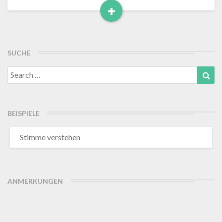
+
h
R
e
n
e
a
SUCHE
d
M
Search
Sea
o
for:
r
e
BEISPIELE
Stimme verstehen
ANMERKUNGEN