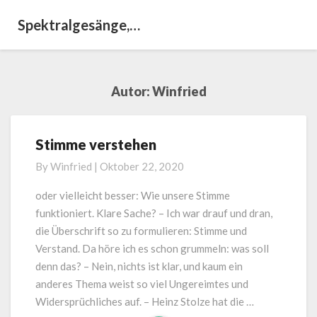
Spektralgesänge,…
Autor:
Winfried
Stimme verstehen
S
t
By
Winfried
|
Oktober 22, 2020
i
m
oder vielleicht besser: Wie unsere Stimme
m
funktioniert. Klare Sache? – Ich war drauf und dran,
e
die Überschrift so zu formulieren: Stimme und
v
Verstand. Da höre ich es schon grummeln: was soll
e
denn das? – Nein, nichts ist klar, und kaum ein
r
s
anderes Thema weist so viel Ungereimtes und
t
Widersprüchliches auf. – Heinz Stolze hat die …
e